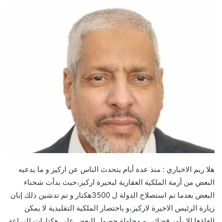
هلا ريم الاخباري : منذ عدة أيام يتحدث الناس عن اركيز و ما يدعيه
البعض من أزمة الملكية العقارية لبحيرة اركيز،حيث بدأت شحناء
البعض بعدما تم استصلاح الدولة ل 3500هكتار و تم تدشين ذلك إبان
زيارة الرئيس الاخيرة لاركيز،و باختصار الملكية التقليدية لا يمكن
إلغاؤها إلا بأمر قضائي،و محاولة حصول البعض على هكتارات للزراعة