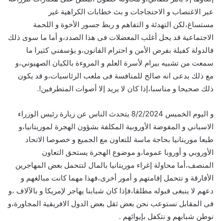
عبر الاغتصاب و الاحتجاجات و بث خطابات الكراهية غير
مستساغ،لكن التهدئة و التفاهم و ربط جسور الأخوة و اللحمة
الاجتماعية قد يحل أغلب المعضلات فى هذا الصدد،و أما ما سوى ذلك
فالدولة كفيلة بفرض الأمن و احترام القانون،و يؤسفني كثيرا ما
سمعت من تشبيه بيرام لأسرة العلم و المروءة بالكيان الصهيوني،و
مع ذلك يدعى انه صالح للمنافسة فى ملعب الرئاسيات،و قد يكون
ذلك صحيحا و مناسبا،إذا كان لا يريد إلا أصوات المتطرفين!.
و اليوم الخميس 8/2/2024 يتحدث الناس عن زيارة رئيس الوزراء
الاسباني و المفوضة الأوروبية المكلفة بشؤون الهجرة لموريتانيا،و
طبعا موريتانيا بحاجة ماسة للتعاون مع الجميع و خصوصا الاتحاد
الأوروبي و أوروبا عموما،و موضوع الهجرة يستحق التعاون
المنصف،أما محاولة إغراء موريتانيا بالمال لتتحمل بعض المهاجرين
الأفارقة و تتحمل إقامتهم و أمور أخرى،فهذا مهما كانت مبالغهم و
دعهم لا ينبغى قبوله مطلقا،فإذا كان شبابنا يهاجر لإمريكا و بالآلاف ،و
فى المقابل نستوعب نحن بعض ثقل بعض الدول الافريقية المجاورة،و
نوطن شبابهم و نتكفل بإيوائهم .