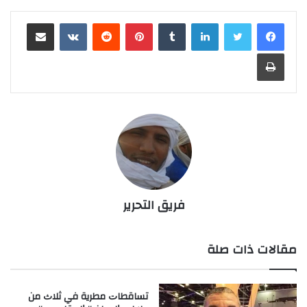
لينكدإن
بينتيريست
مشاركة عبر البريد
طباعة
فريق التحرير
مقالات ذات صلة
ﺗﺴﺎﻗﻄﺎﺕ ﻣﻄﺮﻳﺔ ﻓﻲ ﺛﻼﺙ ﻣﻦ