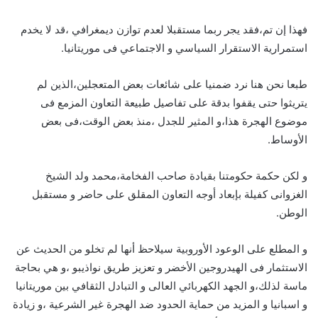
فهذا إن تم،فقد يجر ربما مستقبلا لعدم توازن ديمغرافي ،قد لا يخدم
استمرارية الاستقرار السياسي و الاجتماعي فى موريتانيا.
طبعا نحن هنا نرد ضمنيا على شائعات بعض المتعجلين،الذين لم
يتريثوا حتى يقفوا بدقة على تفاصيل طبيعة التعاون المزمع فى
موضوع الهجرة هذا،و المثير للجدل ،منذ بعض الوقت،فى بعض
الأوساط.
و لكن حكمة حكومتنا بقيادة صاحب الفخامة،محمد ولد الشيخ
الغزوانى كفيلة بإبعاد أوجه التعاون المقلق على حاضر و مستقبل
الوطن.
و المطلع على الوعود الأوروبية سيلاحظ أنها لم تخلو من الحديث عن
الاستثمار فى الهيدروجين الأخضر و تعزيز طريق نواذيبو ،و هي بحاجة
ماسة لذلك،و الجهد الكهربائي العالى و التبادل الثقافي بين موريتانيا
و اسبانيا و المزيد من حماية الحدود ضد الهجرة غير الشرعية ،و زيادة