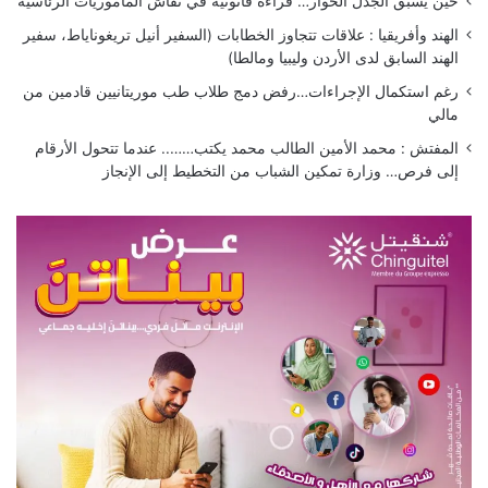
حين يسبق الجدلُ الحوار… قراءة قانونية في نقاش المأموريات الرئاسية
الهند وأفريقيا : علاقات تتجاوز الخطابات (السفير أنيل تريغوناياط، سفير
الهند السابق لدى الأردن وليبيا ومالطا)
رغم استكمال الإجراءات…رفض دمج طلاب طب موريتانيين قادمين من
مالي
المفتش : محمد الأمين الطالب محمد يكتب…….. عندما تتحول الأرقام
إلى فرص… وزارة تمكين الشباب من التخطيط إلى الإنجاز