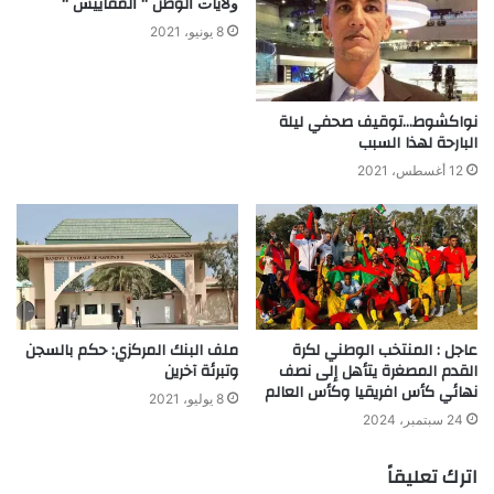
ﻭﻻﻳﺎﺕ ﺍﻟﻮﻃﻦ “ ﺍﻟﻤﻘﺎﻳﻴﺲ “
8 يونيو، 2021
نواكشوط…توقيف صحفي ليلة
البارحة لهذا السبب
12 أغسطس، 2021
عاجل : المنتخب الوطني لكرة
ملف البنك المركزي: حكم بالسجن
القدم المصغرة يتأهل إلى نصف
وتبرئة آخرين
نهائي كأس افريقيا وكأس العالم
8 يوليو، 2021
24 سبتمبر، 2024
اترك تعليقاً