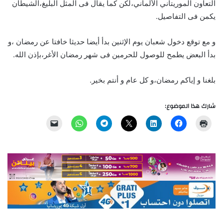
التعاون الموريتاني الألماني،لكن كما يقال فى المثل البليغ،الشيطان
يكمن فى التفاصيل.
و مع توقع دخول شعبان يوم الإثنين بدأ أيضا حديثا خافتا عن رمضان ،و
بدأ البعض يطمح للوصول للحرمين فى شهر رمضان الأغر،بإذن الله.
بلغنا و إياكم رمضان،و كل عام و أنتم بخير.
شارك هذا الموضوع: