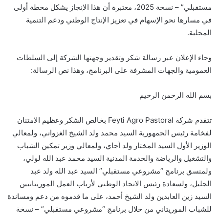
مستقبلي” – نسخة 2025، معتبرة أن هذا الإنجاز يشكل محطة أولى
في مسارها نحو الإسهام في تعزيز الإنتاج الوطني ودعم التنمية
المحلية.
وجاء الإعلان عبر رسالة شكر وتقدير وجهتها الشركة إلى السلطات
العمومية والجهات المشرفة على البرنامج، وهذا نص الرسالة:
بسم الله الرحمن الرحيم
تتقدم شركة Feyti Agro Pastoral بخالص الشكر وعظيم الامتنان
لفخامة رئيس الجمهورية السيد محمد ولد الشيخ الغزواني، ولمعالي
الوزير الأول السيد المختار ولد أجاي، ولمعالي وزير تمكين الشباب
والتشغيل والرياضة والخدمة المدنية السيد محمد عبد الله لولي،
ولمنسق برنامج “مشروعي مستقبلي” السيد عبد الله ولد عبد
الجليل، ولسعادة رئيس الاتحاد الوطني لأرباب العمل الموريتانيين
السيد زين العابدين ولد الشيخ أحمد، على ما قدموه من دعم ومساندة
للشباب الموريتاني من خلال برنامج “مشروعي مستقبلي” – نسخة