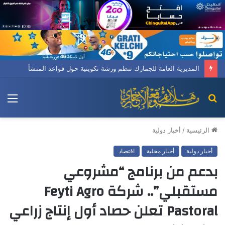
المديرية العامة للجمارك تنظم ورشة تكوينية حول قواعد المنشأ
بحث
الق
عن
الرئيسية
/
أخبار دولية
أخبار دولية
أخبار محلية
اقتصاد
بدعم من برنامج “مشروعي
مستقبلي”.. شركة Feyti Agro
Pastoral تعلن حصاد أول إنتاج زراعي