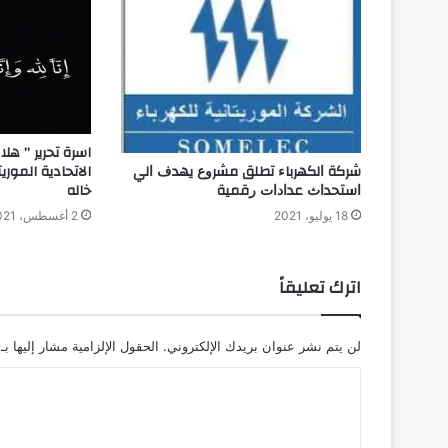
اسرة تحرير ” هلا
ﺷﺮﻛﺔ ﺍﻟﻜﻬﺮﺑﺎﺀ ﺗﻄﻠﻖ ﻣﺸﺮﻭﻉ ﻳﻬﺪﻑ ﺍﻟﻲ
الاتحادية الموري
ﺍﺳﺘﺤﺪﺍﺙ ﻋﺪﺍﺩﺍﺕ ﺭﻗﻤﻴﺔ
خاله
18 يوليو، 2021
2 أغسطس، 2021
اترك تعليقاً
لن يتم نشر عنوان بريدك الإلكتروني.
الحقول الإلزامية مشار إليها بـ
ا
ل
ت