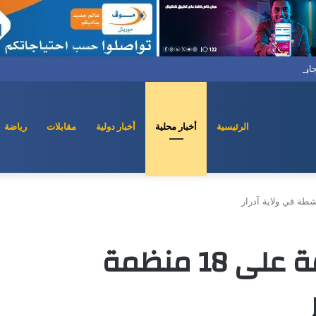
تجاوز الخطابات (السفير أنيل تريغوناياط، سفير الهند السابق لدى الأردن وليبيا ومالطا
الرئيسية
أخبار محلية
أخبار دولية
مقابلات
رياضة
توزيع مبالغ مالية هامة على 18 منظمة