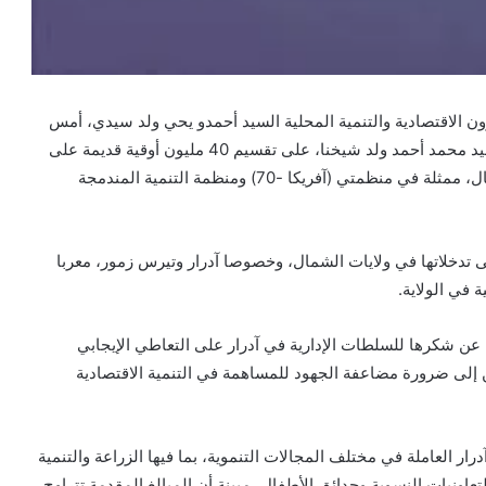
ون الاقتصادية والتنمية المحلية السيد أحمدو يحي ولد سيدي، أمس
الثلاثاء بدار الشباب في أطار، صحبة حاكم مقاطعة أطار السيد محمد أحمد ولد شيخنا، على تقسيم 40 مليون أوقية قديمة على
18 منظمة ناشطة في الولاية، مقدمة من طرف شبكة الشمال، ممثلة في منظمتي (آفريكا -70) ومنظمة التنمية المندمجة
تدخلاتها في ولايات الشمال، وخصوصا آدرار وتيرس زمور، معربا
 في الولاية.
عن شكرها للسلطات الإدارية في آدرار على التعاطي الإيجابي
 إلى ضرورة مضاعفة الجهود للمساهمة في التنمية الاقتصادية
ر العاملة في مختلف المجالات التنموية، بما فيها الزراعة والتنمية
تعاونيات النسوية وحدائق الأطفال، مبينة أن المبالغ المقدمة تتراوح