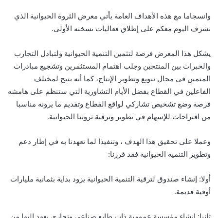
وانسجاما مع هذه الأهداف العامة يأتي معرض الثروة الحيوانية الذي
نشرف اليوم معكم على إطلاق فعاليات نسخته الأولى.
يشكل هذا المعرض فرصة لتثمين التنمية الحيوانية ولتبادل التجارب
والخبرات بين المنتجين وجلب اهتمام المستثمرين وتشجيع مبادرات
المنمين في مجال تنويع وتطوير الإنتاج، كما أنه يتيح لمختلف
الفاعلين في القطاع بفضل الأيام التشاورية التي ستنظم على هامشه
فرصة وضع تشخيص تشاركي لواقع القطاع وتقديم ما يرونه مناسبا
من اقتراحات للإسهام في تطوير وترقية ثروتنا الحيوانية.
وعملا على تحقيق هذا الهدف ، وتنفيذا لما تعهدنا به في إطار دعم
وتطوير التنمية الحيوانية فقد قررنا:
أولا: إنشاء صندوق لترقية التنمية الحيوانية يزود بداية بثمانية مليارات
أوقية قديمة.
ثانيا: إنشاء مؤسسة عمومية ذات طابع صناعي وتجاري يعهد إليها من