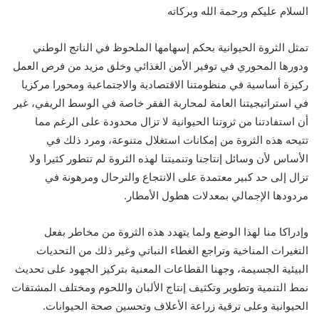
السلام عليكم ورحمة الله وبركاته
تمثل الثروة الحيوانية بحكم إسهامها الملحوظ في الناتج الوطني
ودورها المحوري في توفير الأمن الغذائي وخلق مزيد من فرص العمل
ركيزة أساسية في منظومتنا الاقتصادية والاجتماعية ومحورا مركزيا
في استراتيجيتنا العامة لمحاربة الفقر خاصة في الوسط الريفي، غير
أن استفادتنا من ثروتنا الحيوانية لا تزال محدودة على الرغم مما
تتيحه هذه الثروة من إمكانات استغلال متنوعة، ومرد ذلك في
الأساس لأن وسائل إنتاجنا وتنميتنا لهذه الثروة لم تتطور كثيرا ولا
تزال إلى حد كبير معتمدة على الانتجاع والترحال ومرهونة في
مردودها الإجمالي بمعدلات هطول الأمطار.
وإدراكا منا لهذا الوضع ولما يتهدد هذه الثروة من مخاطر بفعل
التغيرات المناخية وتراجع الغطاء النباتي وغير ذلك من التحديات
البيئية الجسيمة، وجهنا القطاعات المعنية بتركيز الجهود على تحديث
نمط التنمية وتطوير وتكثيف إنتاج الألبان واللحوم ومختلف المشتقات
الحيوانية وعلى ترقية زراعة الأعلاف وتحسين صحة الحيوانات.