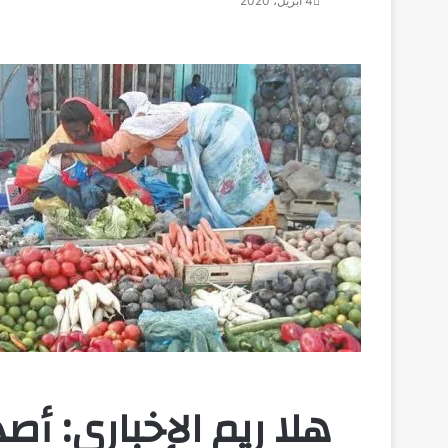
4 أبريل، 2020
هلا ريم الإخباري: أصد