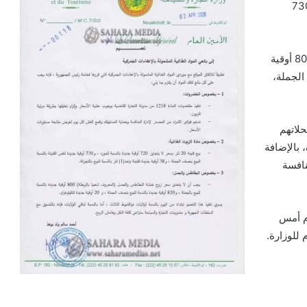
 أوقية قديمة بالنسبة للمورد، و7300
وقررت الوزارة أن سعر «حزمة» البطاطس والبصل مبلغ 8000 أوقية
للبيع بنصف الجملة،
لاتهم
 بالإضافة
نافسة
وم أمس
للوزارة.