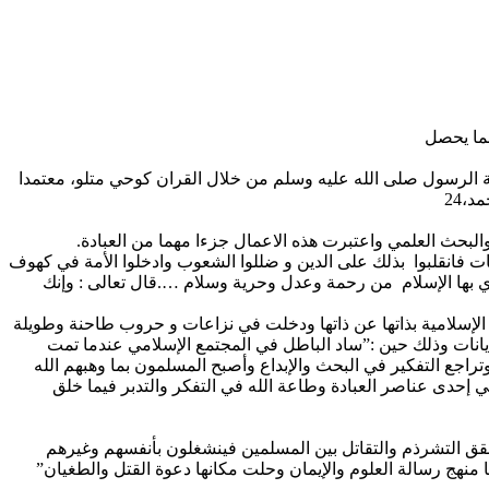
مما يحصل
 الرسول صلى الله عليه وسلم من خلال القران كوحي متلو، معتمدا
،24
والبحث العلمي واعتبرت هذه الاعمال جزءا مهما من العبادة.
ت فانقلبوا بذلك على الدين و ضللوا الشعوب وادخلوا الأمة في كهوف
ادي بها الإسلام من رحمة وعدل وحرية وسلام ….قال تعالى : وإنك
ة الإسلامية بذاتها عن ذاتها ودخلت في نزاعات و حروب طاحنة وطويلة
يانات وذلك حين :”ساد الباطل في المجتمع الإسلامي عندما تمت
راجع التفكير في البحث والإبداع وأصبح المسلمون بما وهبهم الله
مي إحدى عناصر العبادة وطاعة الله في التفكر والتدبر فيما خلق
تحقق التشرذم والتقاتل بين المسلمين فينشغلون بأنفسهم وغيرهم
ا منهج رسالة العلوم والإيمان وحلت مكانها دعوة القتل والطغيان”