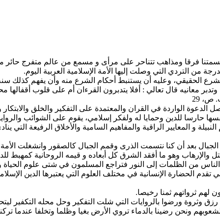
ي قسمتنا فرقا ومذاهب تتناحر على مرأى و مسمع من عالم متفرج حائر 
رجة من التردي التي وصلت إليها الأمة الإسلامية العربية اليوم.
شرع الحقيقي، وعليه أن يستنبط أحكام الشرع منه وأن يفهم كذلك سنة
وتدبر معانيه قال تعالي : أفلا يتدبرون القرءان أم على قلوب أقفالها محمد
 ص، 29
صل الدعوة الواردة في القران والمعتمدة على التفكير والخلق والابتكار 
ا حارسا للدين وحمايا له ولفكر إسلامي، يقوم على الشوائب والروايا
بيلة و المعايير الراقية والمفاهيم السامية والأخلاق الرفيعة التي ين
وح الجبال بعد أن كنا نتسمت الذرى وقمم الجبال كالصقور وانشغلت الأم
والإرهاب وهو ما أفقد الشرق كل أبعاده و قيمه الروحانية كمهبط للد
 الناس من الظلمات إلى النور فتراجع المسلمون في شتى علوم الحياة وت
ي تقدم الحضارة الإنسانية في مختلف العلوم التي يعتبرها الدين الإسلا
 لهم ثرواتهم ثمنا رخيصا.
ن رزق وثروة ورضوا بالروايات التي شلت التفكير وحل محله التكفير لي
لشعوبهم ونحن رضينا بالدماء تروي الأرض بغيا وظلما وتخلفا عندما تركن