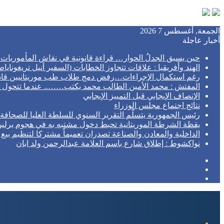
الجمعة, أغسطس 7 2026
أخبار عاجلة
حين يسبق الجدلُ الحوار… قراءة قانونية في نقاش المأموريات 
الهند وأفريقيا : علاقات تتجاوز الخطابات (السفير أنيل تريغونايا
رغم استكمال الإجراءات…رفض دمج طلاب طب موريتانيين قاد
المفتش : محمد الأمين الطالب محمد يكتب…….. عندما تتحول ا
الإنصاف الإيجابي قبل التمييز الإيجابي
نتائج اجتماع مجلس الوزراء
رئيس الجمهورية يتسلّم التقرير السنوي للسلطة العليا للصحافة
يقظة الشرطة الموريتانية تحبط دخول مشتبه به في هجوم برلين إ
الداخلية والمعادن والصناعة تصدران تعميماً مشتركا لتنظيم بي
نواكشوط : إطلاق شارع باسم العلامة عبدالرحمن ولد ابان
إضافة
مقال
عمود
تسجيل
عشوائي
جانبي
الدخول
القائمة