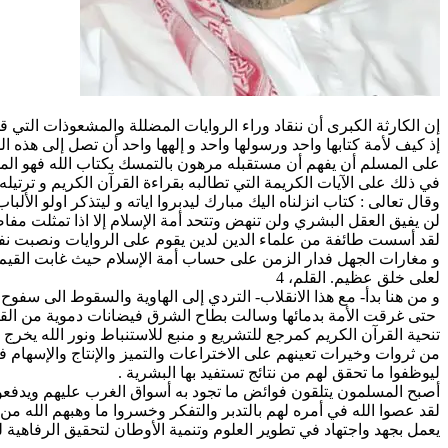
إن الكارثة الكبرى أن ننقاد وراء الروايات المضللة والمشعوذات الت
إذ كيف لأمة كتابها واحد ورسولها واحد و إلهها واحد أن تصل إلى هذه الد
على المسلم أن يفهم أن مستقبله مرهون بالتمسك بكتاب الله فهو الم
في ذلك على الآيات الكريمة التي تطالبه بقراءة القرآن الكريم و ترتيله 
وقال تعالى : كتاب انزلناه اليك مبارك ليدبروا اياته و ليتذكر اولو الألباب.
لن يفيق العقل البشري ولن تنهض وتتحد أمة الإسلام إلا اذا تمثلت مفا
لقد أسست طائفة من علماء الدين لدين يقوم على الروايات ونصبت نفسه
و مغارات الجهل فدار الزمن على حساب أمة الإسلام حيث غابت القيم الن
لعلى خلق عظيم. القلم، 4
و من هنا بدأ- مع هذا الانقلاب- التردي إلى الهاوية والسقوط الى سف
حتى غرقت الأمة بدمائها وسالت بطاح الشرق فيضانات دموية من القتل 
تنحية القرآن الكريم كمرجع للتشريع و منبع للاستنباط ونور الله يخرج
من ثروات وخيرات تعينهم على الاختراعات والتميز والإنتاج والإسهام ف
ليوظفوا ما تحقق لهم من نتائج تستفيد بها البشرية .
أصبح المسلمون يتلقون فوائض ما تجود به أسواق الغرب عليهم ويدفعون
لقد عصوا الله في أمره لهم بالتدبر والتفكر وخسروا ما وهبهم الله م
يعمل بجهد واجتهاد في تطوير العلوم وتنمية الأوطان لتحقيق الرفاهية 