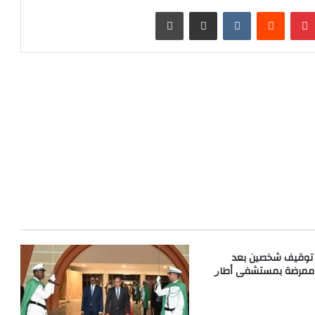
بينتيريست
مشاركة عبر البريد
طباعة
: توقيف شخصين ﺑﻌﺪ
 ﻣﻤﺮﺿﺔ ﺑﻤﺴﺘﺸﻔﻰ ﺃﻃﺎﺭ