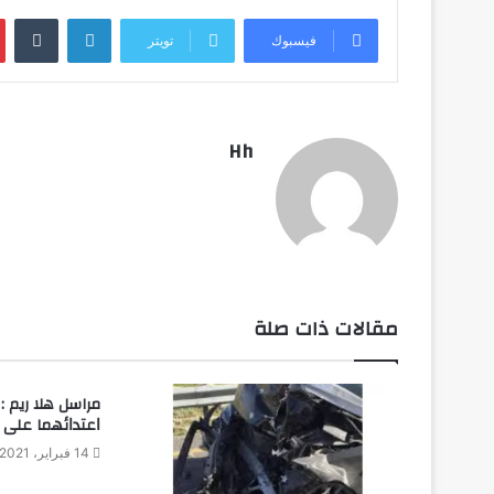
لينكدإن
فيسبوك
تويتر
Hh
مقالات ذات صلة
مراسل هلا ريم 
ﺍﻋﺘﺪﺍﺋﻬﻤﺎ ﻋﻠﻰ
14 فبراير، 2021