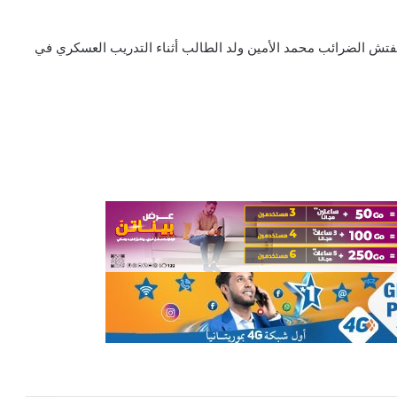
 ﻣﻔﺘﺶ ﺍﻟﻀﺮﺍﺋﺐ ﻣﺤﻤﺪ ﺍﻷﻣﻴﻦ ﻭﻟﺪ ﺍﻟﻄﺎﻟﺐ ﺃﺛﻨﺎﺀ ﺍﻟﺘﺪﺭﻳﺐ ﺍﻟﻌﺴﻜﺮﻱ ﻓﻲ