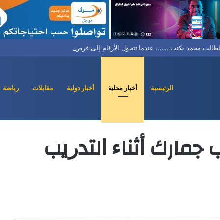
لطالب محمد يكتب…….. عندما تتحول الأرقام إلى فرص… وزارة تمكين الشباب من ال
الرئيسية
أخبار محلية
أخبار دولية
مقابلات
رياضة
ﺭﻳﺐ ﺍﻟﻌﺴﻜﺮﻱ (هويته)
 جمارك ﺃﺛﻨﺎﺀ ﺍﻟﺘﺪﺭﻳﺐ