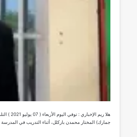
هلا ريم ال
جمارﻙ) ﺍﻟﻤﺨﺘﺎﺭ ﻣﺤﻤﺪﻥ ﺑﺎﺭﻛﻠﻞ، ﺃﺛﻨﺎﺀ ﺍﻟﺘﺪﺭﻳﺐ ﻓﻲ ﺍﻟﻤﺪﺭﺳﺔ