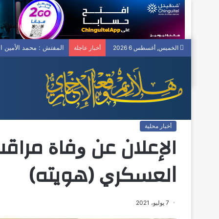
المفتش : محمد الأمين ا
الخميس, أغسطس 6 2026
أخبار عاجلة
الرئيسية
/
أخبار محلية
/
الإعلان عن ﻭﻓﺎﺓ مراقب جمارك ﺃﺛﻨﺎﺀ ﺍﻟﺘﺪ
أخبار محلية
الإعلان عن ﻭﻓﺎﺓ مراقب
ﺍﻟﻌﺴﻜﺮﻱ (هويته)
7 يوليو، 2021