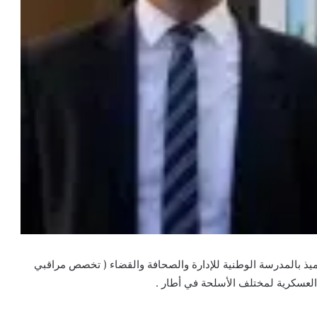
إخباري : ﺗﻮﻓﻲ ﺍﻟﻴﻮﻡ ﺍﻷﺭﺑﻌﺎﺀ ‏( 07 ﻳﻮﻟﻴﻮ 2021 ‏) ﺍﻟﺘﻠﻤﻴﺬ ﺑﺎﻟﻤﺪﺭﺳﺔ ﺍﻟﻮﻃﻨﻴﺔ ﻟﻺﺩﺍﺭﺓ ﻭﺍﻟﺼﺤﺎﻓﺔ ﻭﺍﻟﻘﻀﺎﺀ ‏( ﺗﺨﺼﺺ ﻣﺮﺍﻗﺒﻲ
 اﻟﻌﺴﻜﺮﻳﺔ ﻟﻤﺨﺘﻠﻒ ﺍﻷﺳﻠﺤﺔ ﻓﻲ ﺃﻃﺎﺭ .