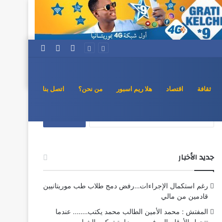
تسجيل
مقال
إضافة
تخطيط إلى الإنجاز
الدخول
عشوائي
عمود
جانبي
ثقافة
اقتصاد
هلا ريم اسبور
من نحن؟
اتصل بنا
البحث
عن:
جديد الأخبار
رغم استكمال الإجراءات…رفض دمج طلاب طب موريتانيين
قادمين من مالي
المفتش : محمد الأمين الطالب محمد يكتب…….. عندما