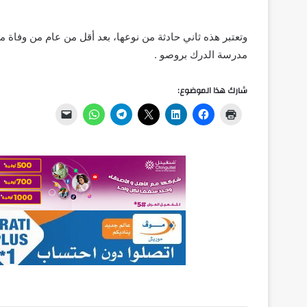
ﻭﺗﻌﺘﺒﺮ ﻫﺬﻩ ﺛﺎﻧﻲ ﺣﺎﺩﺛﺔ ﻣﻦ ﻧﻮﻋﻬﺎ، ﺑﻌﺪ ﺃﻗﻞ ﻣﻦ ﻋﺎﻡ ﻣﻦ ﻭﻓﺎﺓ
ﻣﺪﺭﺳﺔ ﺍﻟﺪﺭﻙ ﺑﺮﻭﺻﻮ .
شارك هذا الموضوع: