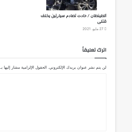
ﺍﻟﻄﻴﻨﻄﺎﻥ / ﺣﺎﺩﺙ ﺗﺼﺎﺩﻡ ﺳﻴﺎﺭﺗﻴﻦ ﻳﺨﻠﻒ
ﻗﺘﻠﻰ
27 مايو، 2021
اترك تعليقاً
لن يتم نشر عنوان بريدك الإلكتروني.
الحقول الإلزامية مشار إليها بـ
ا
ل
ت
ع
ل
ي
ق