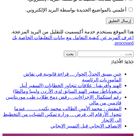
أعلمني بالمواضيع الجديدة بواسطة البريد الإلكتروني.
هذا الموقع يستخدم خدمة أكيسميت للتقليل من البريد المزعجة.
اعرف المزيد عن كيفية التعامل مع بيانات التعليقات الخاصة بك
.
processed
البحث
عن:
جديد الأخبار
حين يسبق الجدلُ الحوار… قراءة قانونية في نقاش
المأموريات الرئاسية
الهند وأفريقيا : علاقات تتجاوز الخطابات (السفير أنيل
تريغوناياط، سفير الهند السابق لدى الأردن وليبيا ومالطا)
رغم استكمال الإجراءات…رفض دمج طلاب طب موريتانيين
قادمين من مالي
المفتش : محمد الأمين الطالب محمد يكتب…….. عندما
تتحول الأرقام إلى فرص… وزارة تمكين الشباب من التخطيط
إلى الإنجاز
الإنصاف الإيجابي قبل التمييز الإيجابي