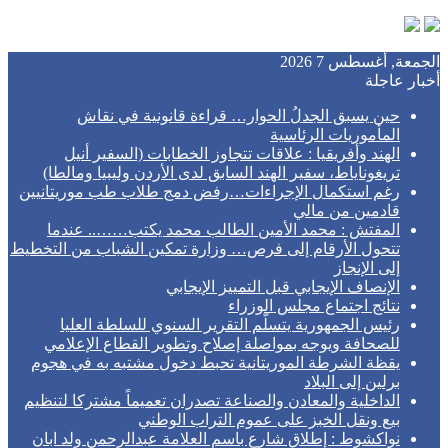
الجمعة, أغسطس 7 2026
أخبار عاجلة
حين يسبق الجدلُ الحوار… قراءة قانونية في نقاش
المأموريات الرئاسية
الهند وأفريقيا : علاقات تتجاوز الخطابات (السفير أنيل
تريغوناياط، سفير الهند السابق لدى الأردن وليبيا ومالطا)
رغم استكمال الإجراءات…رفض دمج طلاب طب موريتانيين
قادمين من مالي
المفتش : محمد الأمين الطالب محمد يكتب…….. عندما
تتحول الأرقام إلى فرص… وزارة تمكين الشباب من التخطيط
إلى الإنجاز
الإنصاف الإيجابي قبل التمييز الإيجابي
نتائج اجتماع مجلس الوزراء
رئيس الجمهورية يتسلّم التقرير السنوي للسلطة العليا
للصحافة ويوجه بمواصلة إصلاح وتطوير القطاع الإعلامي
يقظة الشرطة الموريتانية تحبط دخول مشتبه به في هجوم
برلين إلى البلاد
الداخلية والمعادن والصناعة تصدران تعميماً مشتركا لتنظيم
بيع ونقل الخبز على عموم التراب الوطني
نواكشوط : إطلاق شارع باسم العلامة عبدالرحمن ولد ابان