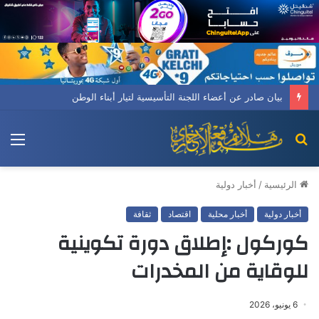
بيان صادر عن أعضاء اللجنة التأسيسية لتيار أبناء الوطن
بحث
الق
عن
الرئيسية
/
أخبار دولية
أخبار دولية
أخبار محلية
اقتصاد
ثقافة
كوركول :إطلاق دورة تكوينية
للوقاية من المخدرات
6 يونيو، 2026