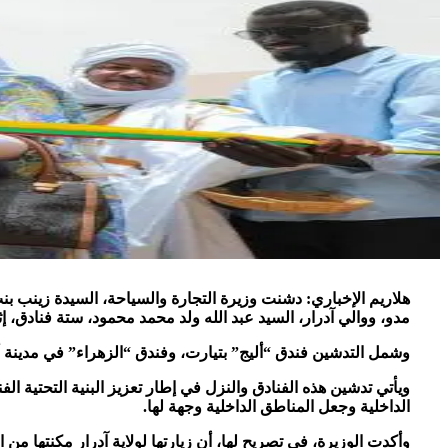
هلاريم الإخباري: دشنت وزيرة التجارة والسياحة، السيدة زينب بن
مدو، ووالي آدرار، السيد عبد الله ولد محمد محمود، ستة فنادق،
وشمل التدشين فندق “أليج” بتيارت، وفندق “الزهراء” في مدينة 
ويأتي تدشين هذه الفنادق والنزل في إطار تعزيز البنية التحتية ال
الداخلية وجعل المناطق الداخلية وجهة لها.
وأكدت الوزيرة، في تصريح لها، أن زيارتها لولاية آدرار مكنتها من