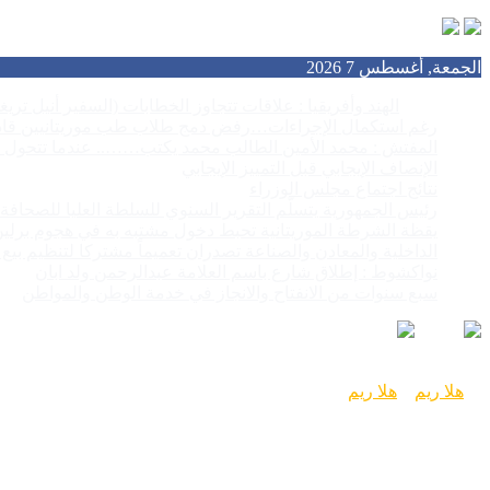
الجمعة, أغسطس 7 2026
أخبار عاجلة
الهند وأفريقيا : علاقات تتجاوز الخطابات (السفير أنيل تريغ
رغم استكمال الإجراءات…رفض دمج طلاب طب موريتانيين قاد
المفتش : محمد الأمين الطالب محمد يكتب…….. عندما تتحول ا
الإنصاف الإيجابي قبل التمييز الإيجابي
نتائج اجتماع مجلس الوزراء
رئيس الجمهورية يتسلّم التقرير السنوي للسلطة العليا للصحافة
يقظة الشرطة الموريتانية تحبط دخول مشتبه به في هجوم برلين إ
الداخلية والمعادن والصناعة تصدران تعميماً مشتركا لتنظيم بي
نواكشوط : إطلاق شارع باسم العلامة عبدالرحمن ولد ابان
سبع سنوات من الانفتاح والانجاز في خدمة الوطن والمواطن