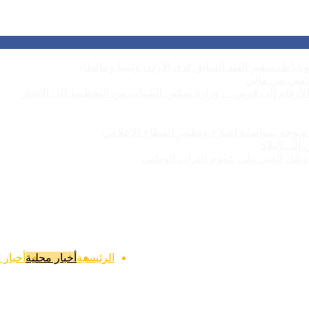
زر
وناياط، سفير الهند السابق لدى الأردن وليبيا ومالطا)
الذها
مين من مالي
إلى
لأرقام إلى فرص… وزارة تمكين الشباب من التخطيط إلى الإنجاز
الأعل
 ويوجه بمواصلة إصلاح وتطوير القطاع الإعلامي
لى البلاد
ع ونقل الخبز على عموم التراب الوطني
الرئيسية
أخبار محلية
أخبار 