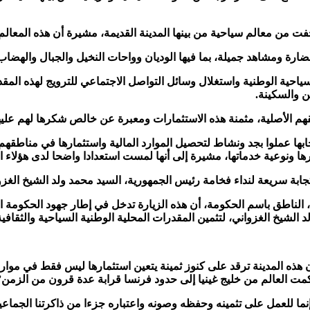
فت من معالم سياحية من بينها المدينة القديمة، مشيرة أن هذه المعال
لحضارة ومشاهد جميلة، بما فيها الوديان وواحات النخيل والجبال والهضاب
سياحية الوطنية واستغلال وسائل التواصل الاجتماعي للترويج لهذه المق
 والسكينة.
م الأصلية، مثمنة هذه الاستثمارات ومعبرة عن خالص شكرها لهم عليه
بها عملوا بجد ونشاط لتحصيل الموارد المالية واستثمارها في مناطقهم
ا ونوعية خدماتها، مشيرة إلى أنها لمست استعدادا واضحا لدى هؤلاء
ابة سريعة لنداء فخامة رئيس الجمهورية، السيد محمد ولد الشيخ الغزو
، الناطق باسم الحكومة، أن هذه الزيارة تدخل في إطار جهود الحكومة ال
 الشيخ الغزواني، لتثمين المقدرات المحلية الوطنية السياحية والثقافية
ن هذه المدينة ترقد على كنوز ثمينة يتعين استثمارها ليس فقط في موارده
حكمت العالم من خليج غينيا إلى حدود فرنسا قرابة عدة قرون من الزمن”
ما للعمل على تثمينه وحفظه وصونه واعتباره جزءا من ذاكرتنا الجماعية