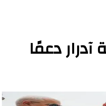
ع
درار دعمًا