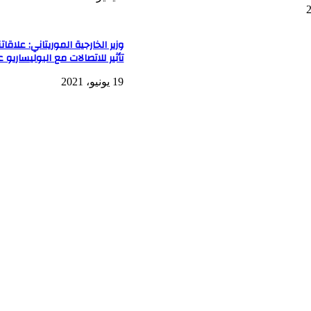
وزير الخارجية الموريتاني: علاقا
تأثير للاتصالات مع البوليساريو ع
19 يونيو، 2021