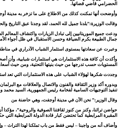
الحضرامي قاضي قضاتها.
وأوضحت أنها تمكنت كذلك من الاطلاع على ما تزخر به مدينة أوج
وقالت الوزيرة:”بلدنا جميل لله الحمد، لقد وجدنا عبق التاريخ وا
ودعت جميع الموريتانيين إلى تبادل الزيارات واكتشاف المعالم ال
جمال الطبيعة بكرم الضيافة وحسن الاستقبال في ظل أجواء الأمن
وعبرت عن سعادتها بمستوى استثمار الشباب الآدراري في مناطقه
وأكدت أن كافة هذه الاستثمارات هي استثمارات شبابية، وأن أصحا
المستويات حسب تدرجها من حيث بنيتها التحتية، ومن حيث أسعاره
وجددت شكرها لهؤلاء الشباب على هذه الاستثمارات التي تعد استج
وبدوره أكد وزير الثقافة والفنون والاتصال والعلاقات مع البرلمان
تنفيذ التوجيهات السامية لفخامة رئيس الجمهورية، السيد محمد ولد
وقال الوزير:” نحن الآن في مدينة أوجفت، وهي حاضنة من
حواضن تراثنا، وكنز من كنوز ثقافتنا الصوفية والروحية”، مؤكدا أ
المقبرة المرابطية كما تحتضن كبار قادة الدولة المرابطية التي 
وأضاف أنه من واجبنا – ليس فقط من باب تملكنا لهذا التراث – وإن