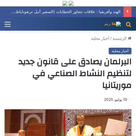
الهند وأفريقيا : علاقات تتجاوز الخطابات (السفير أنيل تريغوناياط، سفير الهند السابق لدى الأردن وليبيا ومالطا)
بحث
الق
عن
الرئيسية
/
أخبار محلية
أخبار محلية
البرلمان يصادق على قانون جديد
لتنظيم النشاط الصناعي في
موريتانيا
19 يوليو، 2025