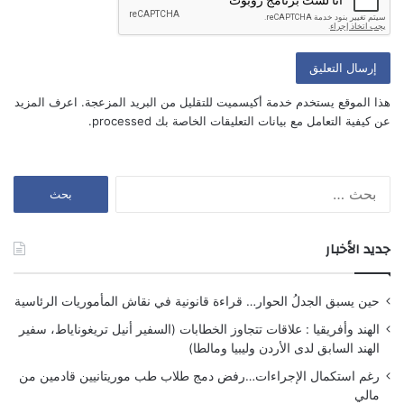
أعلمني بالمواضيع الجديدة بواسطة البريد الإلكتروني.
هذا الموقع يستخدم خدمة أكيسميت للتقليل من البريد المزعجة.
اعرف المزيد
عن كيفية التعامل مع بيانات التعليقات الخاصة بك processed
.
البحث
عن:
جديد الأخبار
حين يسبق الجدلُ الحوار… قراءة قانونية في نقاش المأموريات الرئاسية
الهند وأفريقيا : علاقات تتجاوز الخطابات (السفير أنيل تريغوناياط، سفير
الهند السابق لدى الأردن وليبيا ومالطا)
رغم استكمال الإجراءات…رفض دمج طلاب طب موريتانيين قادمين من
مالي