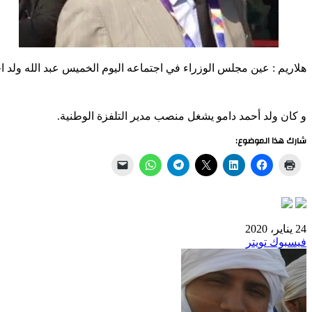
هلاريم : عين مجلس الوزراء في اجتماعه اليوم الخميس عبد الله ولد ا
و كان ولد أحمد دامو يشغل منصب مدير التلفزة الوطنية.
شارك هذا الموضوع:
24 يناير، 2020
طباعة
لينكدإن
مشاركة
بينتيريست
فيسبوك
تويتر
عبر
البريد